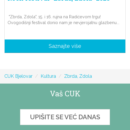
"Zbrda, Zdola", 15. i 16. rujna na Radićevom trgu!
Ovogodišnji festival donio nam je nevjerojatnu glazbenu...
Saznajte više
CUK Bjelovar
Kultura
Zbrda, Zdola
Vaš CUK
UPIŠITE SE VEĆ DANAS