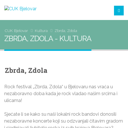
CUK Bjelovar
Kultura
Zbrda, Zdola
ZBRDA, ZDOLA - KULTURA
Zbrda, Zdola
Rock festival „Zbrda, Zdola“ u Bjelovaru nas vraća u
nezaboravno doba kada je rock vladao našim srcima i
ulicama!
Sjećate li se kako su naši lokalni rock bandovi donosili
nezaboravne koncerte koji su odzvanjali čitavim gradom
i sjedinjavali ljubitelje rocka iz svih krajeva Bjelovara?