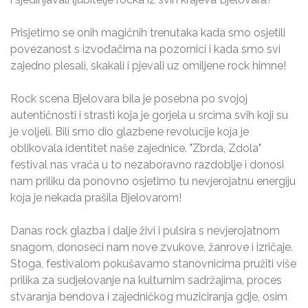
Prisjetimo se onih magičnih trenutaka kada smo osjetili
povezanost s izvođačima na pozornici i kada smo svi
zajedno plesali, skakali i pjevali uz omiljene rock himne!
Rock scena Bjelovara bila je posebna po svojoj
autentičnosti i strasti koja je gorjela u srcima svih koji su
je voljeli. Bili smo dio glazbene revolucije koja je
oblikovala identitet naše zajednice. "Zbrda, Zdola"
festival nas vraća u to nezaboravno razdoblje i donosi
nam priliku da ponovno osjetimo tu nevjerojatnu energiju
koja je nekada prašila Bjelovarom!
Danas rock glazba i dalje živi i pulsira s nevjerojatnom
snagom, donoseći nam nove zvukove, žanrove i izričaje.
Stoga, festivalom pokušavamo stanovnicima pružiti više
prilika za sudjelovanje na kulturnim sadržajima, proces
stvaranja bendova i zajedničkog muziciranja gdje, osim