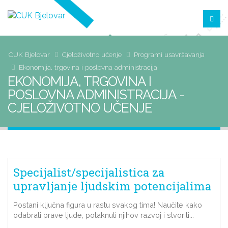
CUK Bjelovar
Cjeloživotno učenje
Programi usavršavanja
Ekonomija, trgovina i poslovna administracija
EKONOMIJA, TRGOVINA I
POSLOVNA ADMINISTRACIJA -
CJELOŽIVOTNO UČENJE
Specijalist/specijalistica za
upravljanje ljudskim potencijalima
u malim i srednjim poduzećima
Postani ključna figura u rastu svakog tima! Naučite kako
odabrati prave ljude, potaknuti njihov razvoj i stvoriti...