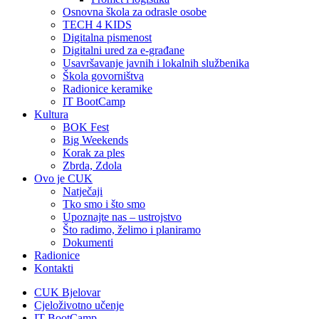
Osnovna škola za odrasle osobe
TECH 4 KIDS
Digitalna pismenost
Digitalni ured za e-građane
Usavršavanje javnih i lokalnih službenika
Škola govorništva
Radionice keramike
IT BootCamp
Kultura
BOK Fest
Big Weekends
Korak za ples
Zbrda, Zdola
Ovo je CUK
Natječaji
Tko smo i što smo
Upoznajte nas – ustrojstvo
Što radimo, želimo i planiramo
Dokumenti
Radionice
Kontakti
CUK Bjelovar
Cjeloživotno učenje
IT BootCamp