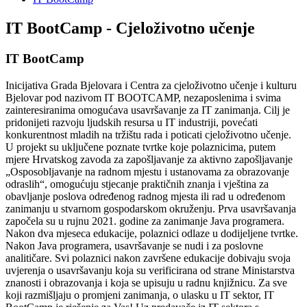
IT BootCamp - Cjeloživotno učenje
IT BootCamp
Inicijativa Grada Bjelovara i Centra za cjeloživotno učenje i kulturu
Bjelovar pod nazivom IT BOOTCAMP, nezaposlenima i svima
zainteresiranima omogućava usavršavanje za IT zanimanja. Cilj je
pridonijeti razvoju ljudskih resursa u IT industriji, povećati
konkurentnost mladih na tržištu rada i poticati cjeloživotno učenje.
U projekt su uključene poznate tvrtke koje polaznicima, putem
mjere Hrvatskog zavoda za zapošljavanje za aktivno zapošljavanje
„Osposobljavanje na radnom mjestu i ustanovama za obrazovanje
odraslih“, omogućuju stjecanje praktičnih znanja i vještina za
obavljanje poslova određenog radnog mjesta ili rad u određenom
zanimanju u stvarnom gospodarskom okruženju. Prva usavršavanja
započela su u rujnu 2021. godine za zanimanje Java programera.
Nakon dva mjeseca edukacije, polaznici odlaze u dodijeljene tvrtke.
Nakon Java programera, usavršavanje se nudi i za poslovne
analitičare. Svi polaznici nakon završene edukacije dobivaju svoja
uvjerenja o usavršavanju koja su verificirana od strane Ministarstva
znanosti i obrazovanja i koja se upisuju u radnu knjižnicu. Za sve
koji razmišljaju o promjeni zanimanja, o ulasku u IT sektor, IT