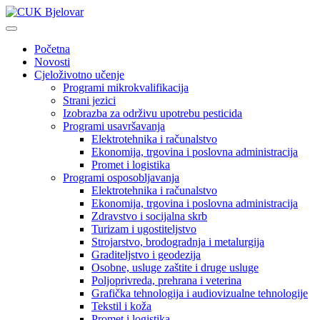
Početna
Novosti
Cjeloživotno učenje
Programi mikrokvalifikacija
Strani jezici
Izobrazba za održivu upotrebu pesticida
Programi usavršavanja
Elektrotehnika i računalstvo
Ekonomija, trgovina i poslovna administracija
Promet i logistika
Programi osposobljavanja
Elektrotehnika i računalstvo
Ekonomija, trgovina i poslovna administracija
Zdravstvo i socijalna skrb
Turizam i ugostiteljstvo
Strojarstvo, brodogradnja i metalurgija
Graditeljstvo i geodezija
Osobne, usluge zaštite i druge usluge
Poljoprivreda, prehrana i veterina
Grafička tehnologija i audiovizualne tehnologije
Tekstil i koža
Promet i logistika