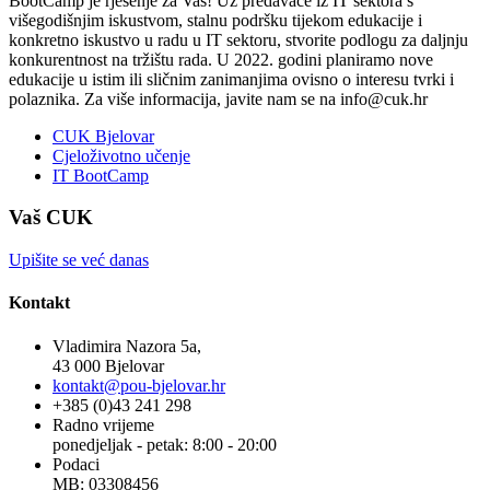
BootCamp je rješenje za Vas! Uz predavače iz IT sektora s
višegodišnjim iskustvom, stalnu podršku tijekom edukacije i
konkretno iskustvo u radu u IT sektoru, stvorite podlogu za daljnju
konkurentnost na tržištu rada. U 2022. godini planiramo nove
edukacije u istim ili sličnim zanimanjima ovisno o interesu tvrki i
polaznika. Za više informacija, javite nam se na info@cuk.hr
CUK Bjelovar
Cjeloživotno učenje
IT BootCamp
Vaš CUK
Upišite se već danas
Kontakt
Vladimira Nazora 5a,
43 000 Bjelovar
kontakt@pou-bjelovar.hr
+385 (0)43 241 298
Radno vrijeme
ponedjeljak - petak: 8:00 - 20:00
Podaci
MB: 03308456