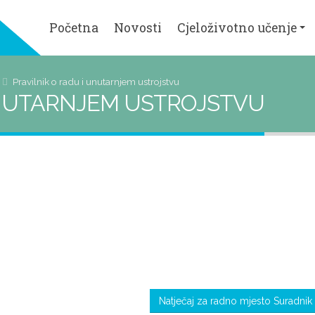
Početna
Novosti
Cjeloživotno učenje
pravilnik o radu i unutarnjem ustrojstvu
UNUTARNJEM USTROJSTVU
Natječaj za radno mjesto Suradnik