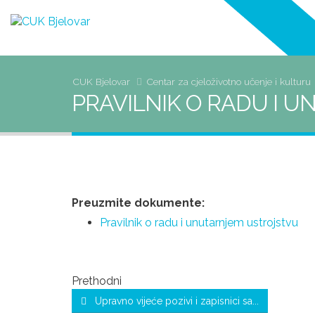
CUK Bjelovar
Centar za cjeloživotno učenje i kulturu
PRAVILNIK O RADU I 
Preuzmite dokumente:
Pravilnik o radu i unutarnjem ustrojstvu
Prethodni
Upravno vijeće pozivi i zapisnici sa...