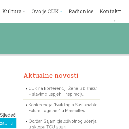
Kultura
Ovo je CUK
Radionice
Kontakti
Aktualne novosti
CUK na konferenciji ‘Žene u biznisu’
– slavimo uspjeh i inspiraciju
Konferencija “Building a Sustainable
Future Together” u Marseilleu
Sljedeći
Održan Sajam cjeloživotnog učenja
 za...
u sklopu TCU 2024