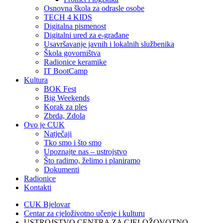
Osnovna škola za odrasle osobe
TECH 4 KIDS
Digitalna pismenost
Digitalni ured za e-građane
Usavršavanje javnih i lokalnih službenika
Škola govorništva
Radionice keramike
IT BootCamp
Kultura
BOK Fest
Big Weekends
Korak za ples
Zbrda, Zdola
Ovo je CUK
Natječaji
Tko smo i što smo
Upoznajte nas – ustrojstvo
Što radimo, želimo i planiramo
Dokumenti
Radionice
Kontakti
CUK Bjelovar
Centar za cjeloživotno učenje i kulturu
USTROJSTVO CENTRA ZA CJELOŽOVOTNO