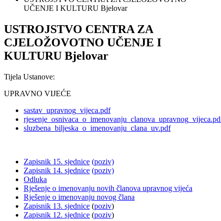
UČENJE I KULTURU Bjelovar
USTROJSTVO CENTRA ZA
CJELOŽOVOTNO UČENJE I
KULTURU Bjelovar
Tijela Ustanove:
UPRAVNO VIJEĆE
sastav_upravnog_vijeca.pdf
rjesenje_osnivaca_o_imenovanju_clanova_upravnog_vijeca.pd
sluzbena_biljeska_o_imenovanju_clana_uv.pdf
Zapisnik 15. sjednice
(poziv)
Zapisnik 14. sjednice
(poziv)
Odluka
Rješenje o imenovanju novih članova upravnog vijeća
Rješenje o imenovanju novog člana
Zapisnik 13. sjednice
(
poziv
)
Zapisnik 12. sjednice
(
poziv
)