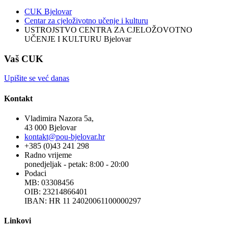
CUK Bjelovar
Centar za cjeloživotno učenje i kulturu
USTROJSTVO CENTRA ZA CJELOŽOVOTNO
UČENJE I KULTURU Bjelovar
Vaš CUK
Upišite se već danas
Kontakt
Vladimira Nazora 5a,
43 000 Bjelovar
kontakt@pou-bjelovar.hr
+385 (0)43 241 298
Radno vrijeme
ponedjeljak - petak: 8:00 - 20:00
Podaci
MB: 03308456
OIB: 23214866401
IBAN: HR 11 24020061100000297
Linkovi