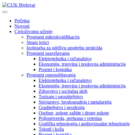
Početna
Novosti
Cjeloživotno učenje
Programi mikrokvalifikacija
Strani jezici
Izobrazba za održivu upotrebu pesticida
Programi usavršavanja
Elektrotehnika i računalstvo
Ekonomija, trgovina i poslovna administracija
Promet i logistika
Programi osposobljavanja
Elektrotehnika i računalstvo
Ekonomija, trgovina i poslovna administracija
Zdravstvo i socijalna skrb
Turizam i ugostiteljstvo
Strojarstvo, brodogradnja i metalurgija
Graditeljstvo i geodezija
Osobne, usluge zaštite i druge usluge
Poljoprivreda, prehrana i veterina
Grafička tehnologija i audiovizualne tehnologije
Tekstil i koža
Promet i logistika