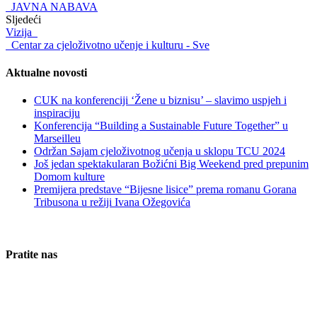
JAVNA NABAVA
Sljedeći
Vizija
Centar za cjeloživotno učenje i kulturu - Sve
Aktualne novosti
CUK na konferenciji ‘Žene u biznisu’ – slavimo uspjeh i
inspiraciju
Konferencija “Building a Sustainable Future Together” u
Marseilleu
Održan Sajam cjeloživotnog učenja u sklopu TCU 2024
Još jedan spektakularan Božićni Big Weekend pred prepunim
Domom kulture
Premijera predstave “Bijesne lisice” prema romanu Gorana
Tribusona u režiji Ivana Ožegovića
Pratite nas