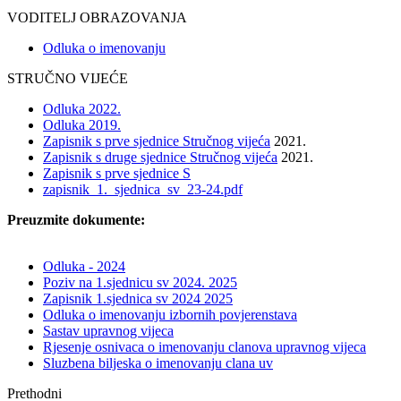
VODITELJ OBRAZOVANJA
Odluka o imenovanju
STRUČNO VIJEĆE
Odluka 2022.
Odluka 2019.
Zapisnik s prve sjednice Stručnog vijeća
2021.
Zapisnik s druge sjednice Stručnog vijeća
2021.
Zapisnik s prve sjednice S
zapisnik_1._sjednica_sv_23-24.pdf
Preuzmite dokumente:
Odluka - 2024
Poziv na 1.sjednicu sv 2024. 2025
Zapisnik 1.sjednica sv 2024 2025
Odluka o imenovanju izbornih povjerenstava
Sastav upravnog vijeca
Rjesenje osnivaca o imenovanju clanova upravnog vijeca
Sluzbena biljeska o imenovanju clana uv
Prethodni