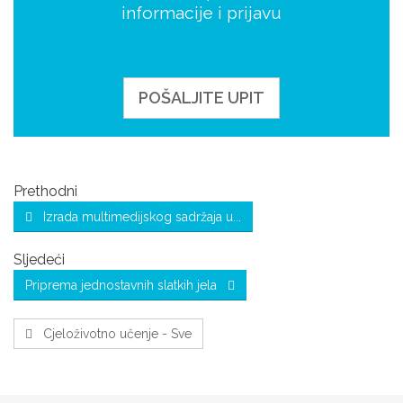
informacije i prijavu
POŠALJITE UPIT
Prethodni
Izrada multimedijskog sadržaja u...
Sljedeći
Priprema jednostavnih slatkih jela
Cjeloživotno učenje - Sve