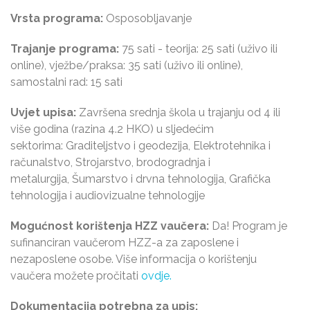
Vrsta programa:
Osposobljavanje
Trajanje programa:
75 sati - teorija: 25 sati (uživo ili
online), vježbe/praksa: 35 sati (uživo ili online),
samostalni rad: 15 sati
Uvjet upisa:
Završena srednja škola u trajanju od 4 ili
više godina (razina 4.2 HKO) u sljedećim
sektorima: Graditeljstvo i geodezija, Elektrotehnika i
računalstvo, Strojarstvo, brodogradnja i
metalurgija, Šumarstvo i drvna tehnologija, Grafička
tehnologija i audiovizualne tehnologije
Mogućnost korištenja HZZ vaučera:
Da! Program je
sufinanciran vaučerom HZZ-a za zaposlene i
nezaposlene osobe. Više informacija o korištenju
vaučera možete pročitati
ovdje.
Dokumentacija potrebna za upis: